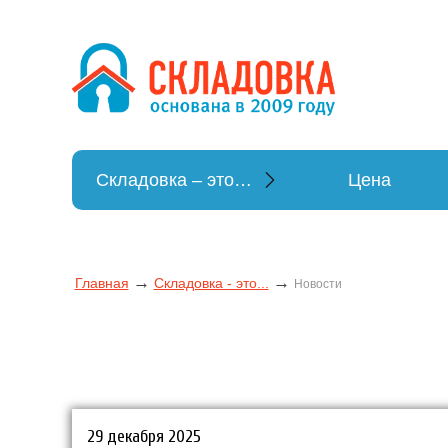
Перейти
к
содержимому
Хранение ве
Хранение вещей
Складовка – это…
Цена
→
→
Главная
Складовка - это...
Новости
29 декабря 2025