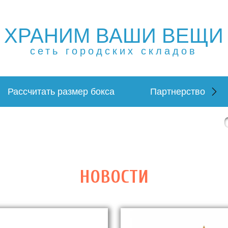
ХРАНИМ ВАШИ ВЕЩИ
щей в Москве и МО. Склад временного хранения. Складов
 в Москве и МО. Склад временного хранения. Складовка
сеть городских складов
Рассчитать размер бокса
Партнерство
НОВОСТИ