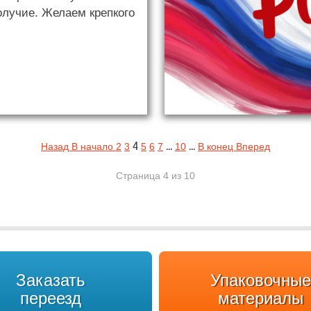
олучие. Желаем крепкого
4
…
…
Назад
В начало
2
3
5
6
7
10
В конец
Вперед
Страница 4 из 10
Заказать
Упаковочные
переезд
материалы