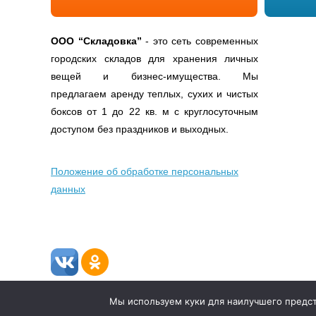
ООО
“Складовка”
- это сеть современных
городских складов для хранения личных
вещей и бизнес-имущества. Мы
предлагаем аренду теплых, сухих и чистых
боксов от 1 до 22 кв. м с круглосуточным
доступом без праздников и выходных.
Положение об обработке персональных
данных
© 2009-2026 гг. "Складовка". Полное или частичное ис
Мы используем куки для наилучшего предста
возможно только с разрешения правообладателя.