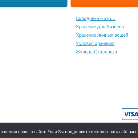
Складовка – это…
Хранение для бизнеса
Хранение личных вещей
Условия хранения
Журнал Складовка
пользование материалов
Рассчитанная на сайте стоимость по 
вления нашего сайта. Если Вы продолжите использовать сайт, мы бу
договора размер арендной платы може