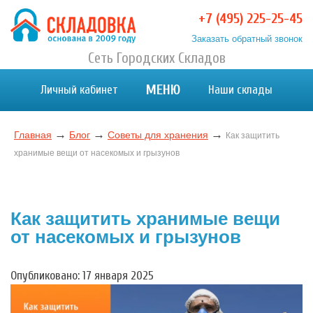
Перейти
+7 (495) 225-25-45
к
Заказать обратный звонок
содержимому
Хранение вещей в Москве и МО. Склад временного
Сеть Городских Складов
Хранение вещей в Москве и МО. Склад временного хранения. Складовка
хранения. Складовка
МЕНЮ
Личный кабинет
Наши склады
→
→
→
Главная
Блог
Советы для хранения
Как защитить
хранимые вещи от насекомых и грызунов
Как защитить хранимые вещи
от насекомых и грызунов
Опубликовано: 17 января 2025