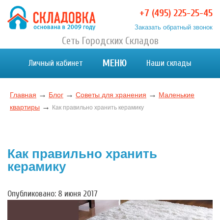
Перейти
+7 (495) 225-25-45
к
Заказать обратный звонок
содержимому
Хранение вещей в Москве и МО. Склад временного
Сеть Городских Складов
Хранение вещей в Москве и МО. Склад временного хранения. Складовка
хранения. Складовка
МЕНЮ
Личный кабинет
Наши склады
→
→
→
Главная
Блог
Советы для хранения
Маленькие
→
квартиры
Как правильно хранить керамику
Как правильно хранить
керамику
Опубликовано: 8 июня 2017