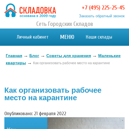
+7 (495) 225-25-45
Заказать обратный звонок
Хранение вещей в Москве и МО. Склад временного
Сеть Городских Складов
Хранение вещей в Москве и МО. Склад временного хранения. Складовка
хранения. Складовка
МЕНЮ
Личный кабинет
Наши склады
→
→
→
Главная
Блог
Советы для хранения
Маленькие
→
квартиры
Как организовать рабочее место на карантине
Как организовать рабочее
место на карантине
Опубликовано: 21 февраля 2022