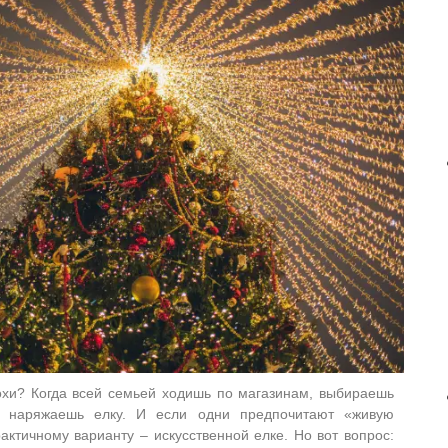
хи? Когда всей семьей ходишь по магазинам, выбираешь
и наряжаешь елку. И если одни предпочитают «живую
актичному варианту – искусственной елке. Но вот вопрос: