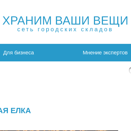
ХРАНИМ ВАШИ ВЕЩИ
ещей в Москве и МО. Склад временного хранения. Склад
 в Москве и МО. Склад временного хранения. Складовка
сеть городских складов
Для бизнеса
Мнение экспертов
АЯ ЕЛКА