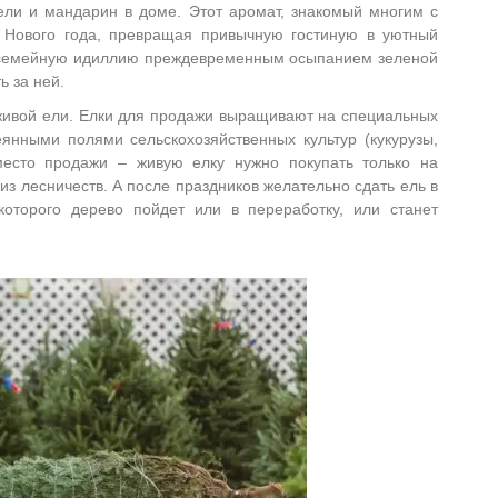
ели и мандарин в доме. Этот аромат, знакомый многим с
у Нового года, превращая привычную гостиную в уютный
ь семейную идиллию преждевременным осыпанием зеленой
ь за ней.
живой ели. Елки для продажи выращивают на специальных
янными полями сельскохозяйственных культур (кукурузы,
место продажи – живую елку нужно покупать только на
из лесничеств. А после праздников желательно сдать ель в
которого дерево пойдет или в переработку, или станет